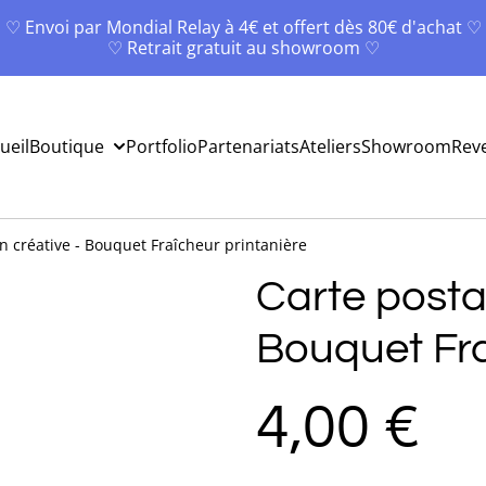
♡ Envoi par Mondial Relay à 4€ et offert dès 80€ d'achat ♡
♡ Retrait gratuit au showroom ♡
ueil
Boutique
Portfolio
Partenariats
Ateliers
Showroom
Rev
on créative - Bouquet Fraîcheur printanière
Carte postal
Bouquet Fra
4,00 €