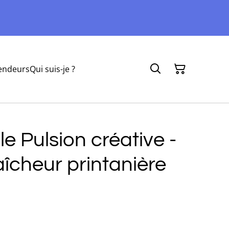
endeurs
Qui suis-je ?
e Pulsion créative -
îcheur printanière