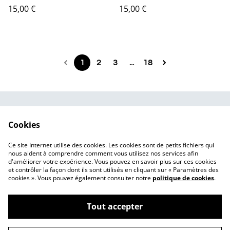
PRINTANIÈRE
BALADE
15,00 €
15,00 €
1
2
3
...
18
CGV
Politique de
Cookies
confidentialité
Politique de cookies
Mentions légales
Ce site Internet utilise des cookies. Les cookies sont de petits fichiers qui
Contact
nous aident à comprendre comment vous utilisez nos services afin
d'améliorer votre expérience. Vous pouvez en savoir plus sur ces cookies
et contrôler la façon dont ils sont utilisés en cliquant sur « Paramètres des
cookies ». Vous pouvez également consulter notre
politique de cookies
.
Tout accepter
©
2026
Pulsion créative