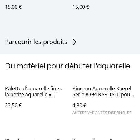
ROMANTIQUE
BALADE
15,00 €
15,00 €
Parcourir les produits
Du matériel pour débuter l'aquarelle
Palette d’aquarelle fine «
Pinceau Aquarelle Kaerell
la petite aquarelle »
Série 8394 RAPHAEL pour
Sennelier par Marie
les détails, contours,
23,50 €
4,80 €
Boudon 12 ½ godets pour
retouches et finitions
débutant
AUTRES VARIANTES DISPONIBLES