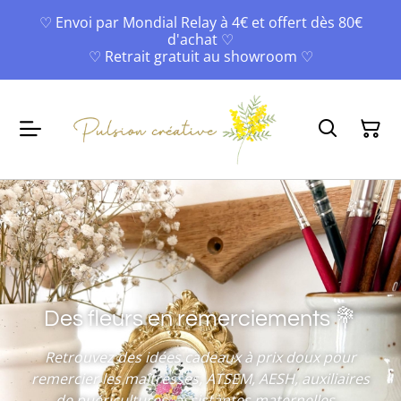
♡ Envoi par Mondial Relay à 4€ et offert dès 80€
d'achat ♡
♡ Retrait gratuit au showroom ♡
Des fleurs en remerciements 💐
Retrouvez des idées cadeaux à prix doux pour
remercier les maîtresses, ATSEM, AESH, auxiliaires
de puéricultures, assistantes maternelles...