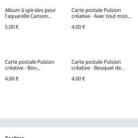
Album à spirales pour
Carte postale Pulsion
l'aquarelle Canson
créative - Avec tout mon
Montval 10,5x15,5 cm 12
amour
5,00 €
4,00 €
feuilles
Carte postale Pulsion
Carte postale Pulsion
créative - Bon
créative - Bouquet de
anniversaire
camomille
4,00 €
4,00 €
CGV
Politique de