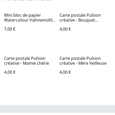
Mini bloc de papier
Carte postale Pulsion
Watercolour Hahnemühle
créative - Bouquet
8x10,5cm 300g grain fin
champêtre
7,00 €
4,00 €
100% coton 10 feuilles
Carte postale Pulsion
Carte postale Pulsion
créative - Mamie chérie
créative - Mère Veilleuse
4,00 €
4,00 €