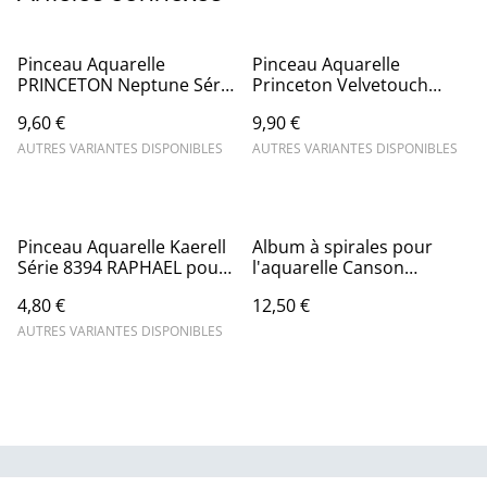
Pinceau Aquarelle
Pinceau Aquarelle
PRINCETON Neptune Série
Princeton Velvetouch
4750
Série 3950
9,60 €
9,90 €
AUTRES VARIANTES DISPONIBLES
AUTRES VARIANTES DISPONIBLES
Pinceau Aquarelle Kaerell
Album à spirales pour
Série 8394 RAPHAEL pour
l'aquarelle Canson
les détails, contours,
Montval A4 21x29,7 cm 12
4,80 €
12,50 €
retouches et finitions
feuilles
AUTRES VARIANTES DISPONIBLES